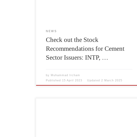
Muhammad Gibran, sees the relocation of Indonesia’s
capital city from Jakarta to the […]
NEWS
Check out the Stock
Recommendations for Cement
Sector Issuers: INTP, …
by
Muhammad Ircham
Published
15 April 2023
Updated
2 March 2025
Penjualan semen PT Indocement Tunggal Prakarsa
Tbk. (INTP) meningkat pada Januari 2023 menjadi
1,45 juta ton dibandingkan dengan 1,4 juta ton pada
2022. Direktur dan Sekretaris Perusahaan Indocement
Oey Marcos mengatakan, penjualan semen 1,45 juta