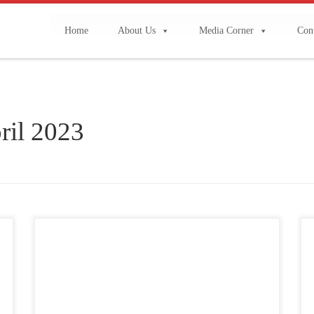
Home
About Us
Media Corner
Con
ril 2023
Direktorat Jenderal Pengelolaan Ruang Laut
Kementerian Kelautan dan Perikanan (KKP),
mengapresiasi PT Semen Padang yang telah
berpartisipasi dalam mendukung Gerakan Nasional
Bulan Cinta Laut melalui program Nabuang Sarok
Semen Padang. Apresiasi tersebut, diwujudkan melalui