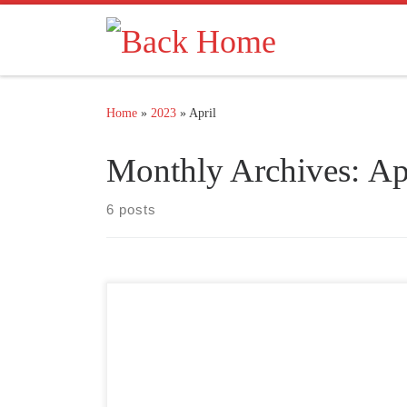
Skip to content
Home
»
2023
»
April
Monthly Archives:
Ap
6 posts
Infrastructure development, especially in the nation’s
capital, will support cement demand this year. At the
same time, coal prices are sloping which could ease
pressure from production costs. In research dated 21
February 2023, Ciptadana Sekuritas analyst