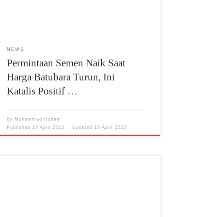
infrastruktur yang tercermin dari naiknya anggaran
infrastruktur. Asosiasi Semen Indonesia bahkan telah
[…]
NEWS
Permintaan Semen Naik Saat
Harga Batubara Turun, Ini
Katalis Positif …
by
Muhammad Ircham
Published
15 April 2023
Updated
15 April 2023
Direktorat Jenderal Bina Konstruksi Kementerian
PUPR melakukan Penandatanganan Kesepakatan
Bersama Antara Direktorat Jenderal Bina Konstruksi
dan Asosiasi Semen Indonesia pada Jumat, (17/2) di
Jakarta. Sinergi itu dilakukan dalam rangka