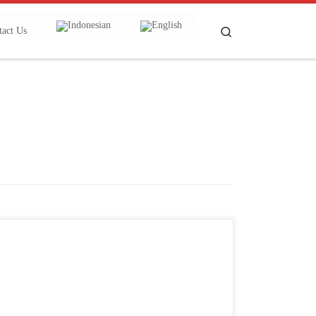
Search
tact Us
Permintaan semen bakal meningkat karena adanya
pembangunan infrastruktur. Di sisi lain, harga batubara
perlahan melandai yang akan menjadi katalis positif
bagi emiten sektor semen. Research Analyst Reliance
Sekuritas Ayu Dian melihat adanya peningkatan
permintaan semen dari adanya pembangunan