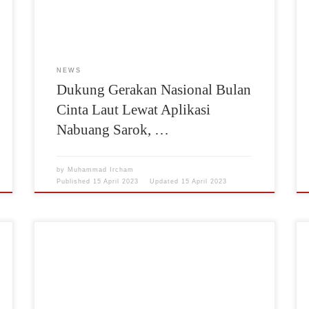
penyerahan sertifikat penghargaan kepada PT Semen
Padang. Penghargaan tersebut, diserahkan oleh
Sekretaris Direktorat Jenderal Pengelolaan Ruang […]
NEWS
Dukung Gerakan Nasional Bulan
Cinta Laut Lewat Aplikasi
Nabuang Sarok, …
by
Muhammad Ircham
Published
15 April 2023
Updated
15 April 2023
Kereta api Sulawesi rute Makassar-Parepare akan
dikembangkan menjadi angkutan logistik. Jalur kereta
tersebut terhubung dengan Pelabuhan Garongkong dan
Pabrik Semen Tonasa. Menteri Perhubungan Budi
Karya Sumadi mengatakan, kereta api pertama di