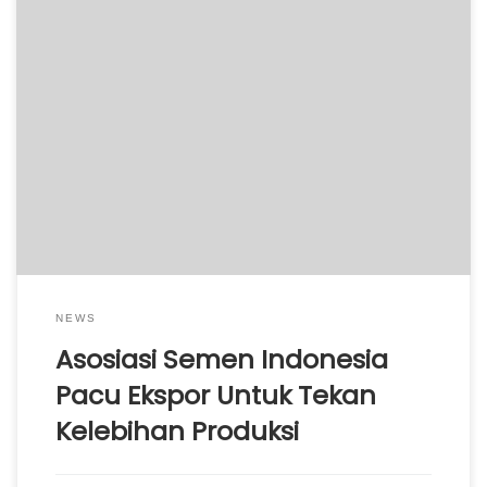
Asosiasi Semen Indonesia (ASI) mendorong pelaku
industri semen nasional untuk menggenjot ekspor guna
mengatasi oversupply di sektor industri semen. Untuk
mendukung langkah itu, Asosiasi Semen Indonesia (ASI)
meminta jaminan kepada Dirjen Minerba tentang
pasokan batubara. Ketua Asosiasi Semen Indonesia
(ASI) Widodo Santoso mengatakan untuk mendorong
ekspor, kebutuhan batubara perlu terpenuhi […]
NEWS
Asosiasi Semen Indonesia
Pacu Ekspor Untuk Tekan
Kelebihan Produksi