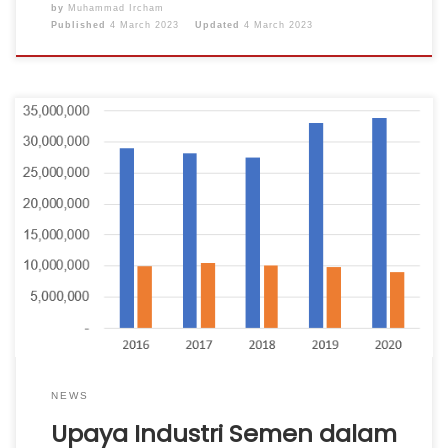
by
Muhammad Ircham
Published
4 March 2023
Updated
4 March 2023
Pemerintah Indonesia berkomitmen menurunkan emisi
Gas Rumah Kaca (GRK) di tahun 2030 sebesar 29%
atau setara dengan 834 juta ton CO2e dengan upaya
sendiri dan sebesar 41% atau setara dengan 1,08 miliar
ton CO2e apabila mendapatkan bantuan internasional.
Industri semen memiliki komitmen sangat kuat untuk
mengurangi emisi GRK dari dua […]
NEWS
Upaya Industri Semen dalam