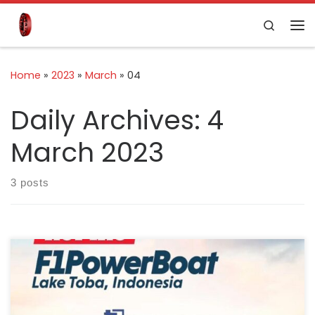
Skip to content
Search
Home
»
2023
»
March
»
04
Daily Archives:
4
March 2023
3 posts
Thursday, February 2: Kopiko was announced as the
title sponsor of the UIM F1H2O Grand Prix of Indonesia at