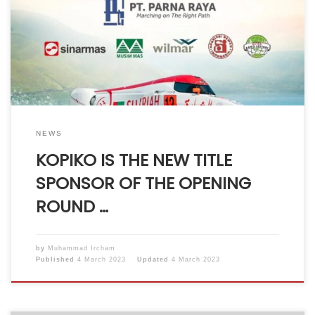
a press conference in Jakarta on Thursday. The
opening round of the 2023 UIM F1H2O World
Championship will be known as the UIM F1H2O Kopiko
Grand Prix of Indonesia. Kopiko is […]
NEWS
KOPIKO IS THE NEW TITLE
SPONSOR OF THE OPENING
ROUND …
by
Muhammad Ircham
Published
4 March 2023
Updated
4 March 2023